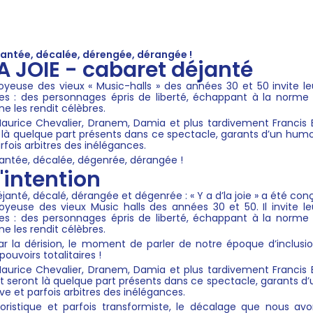
jantée, décalée, dérengée, dérangée !
LA JOIE - cabaret déjanté
oyeuse des vieux « Music-halls » des années 30 et 50 invite le
s : des personnages épris de liberté, échappant à la norme 
ne les rendit célèbres.
Maurice Chevalier, Dranem, Damia et plus tardivement Francis 
 là quelque part présents dans ce spectacle, garants d’un humo
fois arbitres des inélégances.
antée, décalée, dégenrée, dérangée !
'intention
janté, décalé, dérangée et dégenrée : « Y a d’la joie » a été 
oyeuse des vieux Music halls des années 30 et 50. Il invite le
s : des personnages épris de liberté, échappant à la norme 
ne les rendit célèbres.
par la dérision, le moment de parler de notre époque d’inclus
pouvoirs totalitaires !
Maurice Chevalier, Dranem, Damia et plus tardivement Francis 
t seront là quelque part présents dans ce spectacle, garants 
ve et parfois arbitres des inélégances.
ristique et parfois transformiste, le décalage que nous av