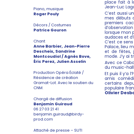
place fait à
Jean-Luc Lag
Piano, musique
C’est aussi u
Roger Pouly
mes débuts d
premiers cac
Décors / Costumes
d’observation
Patrice Gouron
lorsque mon p
audaces et d’i
Chant
C’est ce sens
Anne Barbier, Jean-Pierre
Palace, lieu 
et de fêtes,
Descheix, Sandrine
mode. J’y ai t
Montcoudiol / Agnès Bove,
Éric Perez, Julien Asselin
Avec ce Cabare
du music-hall
Production
Opéra Éclaté
/
Et puis il y’a 
Résidence de création
amis comédie
Gramat-
Lot.
Avec le soutien du
certains dep
populaire fran
CNM.
Olivier Desb
Chargé de diffusion
Benjamin Guiraud
06 27 03 21 41
benjamin.guiraud@birdy-
prod.com
Attaché de presse – SUTI