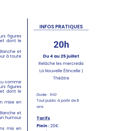
INFOS PRATIQUES
urs figures
et dont le
20h
Blanche et
ur à toute
Du 4 au 25 juillet
Relâche les mercredis
La Nouvelle Étincelle |
Théâtre
conçu comme
urs figures
et dont le
Durée : 1h10
Tout public à partir de 8
ion mise en
ans
Blanche et
d’un humour
Tarifs
Plein :
20€
ons mis en