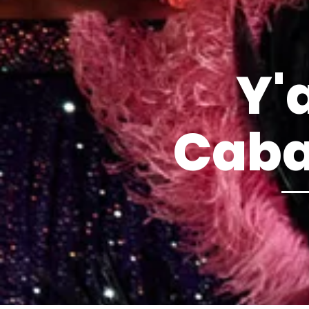
Y'a
Caba