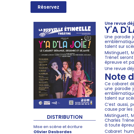
Réservez
Une revue dé
Y'A D'
Une parodie j
emblématique
talent sur scè
Mistinguett, 
Trénet seront
épreuve et par
Une revue déj
Note d
Ce cabaret dé
une parodie j
emblématique
talent sur scè
C’est aussi, 
cause par les 
Mistinguett, 
DISTRIBUTION
Charles Tréne
à toute épreu
Mise en scène et écriture
Cabaret humo
Olivier Desbordes