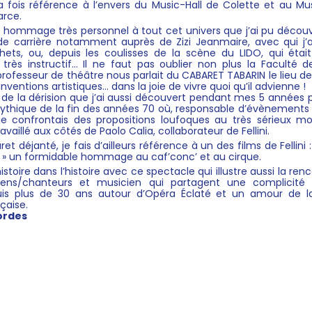
 la fois référence à l’envers du Music-Hall de Colette et au Mu
arce.
n hommage très personnel à tout cet univers que j’ai pu découvr
e carrière notamment auprès de Zizi Jeanmaire, avec qui j’a
hets, ou, depuis les coulisses de la scène du LIDO, qui étai
 très instructif… Il ne faut pas oublier non plus la Faculté 
rofesseur de théâtre nous parlait du CABARET TABARIN le lieu de
nventions artistiques… dans la joie de vivre quoi qu’il advienne !
 de la dérision que j’ai aussi découvert pendant mes 5 années
mythique de la fin des années 70 où, responsable d’évènements 
 je confrontais des propositions loufoques au très sérieux m
ravaillé aux côtés de Paolo Calia, collaborateur de Fellini.
t déjanté, je fais d’ailleurs référence à un des films de Fellini :
 » un formidable hommage au caf’conc’ et au cirque.
l’histoire dans l’histoire avec ce spectacle qui illustre aussi la re
ns/chanteurs et musicien qui partagent une complicité r
uis plus de 30 ans autour d’Opéra Éclaté et un amour de 
çaise.
ordes