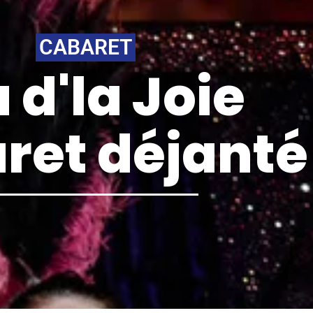
CABARET
 d'la Joie
ret déjanté