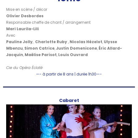
Mise en scène / décor
Olivier Desbordes
Responsable cheffe de chant / arrangement
Mari Laurila-Lili
Avec
Pauline Jolly
,
Charlotte Ruby
,
Nicolas Hézelot
,
Ulysse
Mbenzu
,
Simon Catrice
,
Justin Domenicone
,
Éric Allard-
Jacquin
,
Maëlise Parisot
,
Louis Ouvrard
Cie du Opéra Éclaté
—- à partir de 8 ans | durée 1h30—-
Cabaret