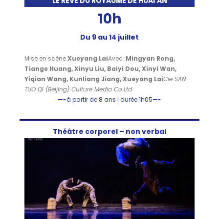
LE RÊVE DU ROYAUME DE HUAI’AN
10h
Du 9 au 14 juillet
Mise en scène
Xueyang Lai
Avec :
Mingyan Rong,
Tiange Huang, Xinyu Liu, Baiyi Dou, Xinyi Wan,
Yiqian Wang, Kunliang Jiang, Xueyang Lai
Cie SAN
TUO QI (Beijing) Culture Media Co.Ltd
—-à partir de 8 ans | durée 1h05—-
Théâtre corporel – non verbal