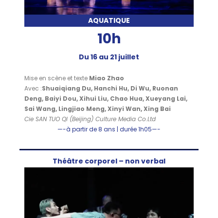
AQUATIQUE
10h
Du 16 au 21 juillet
Mise en scène et texte
Miao Zhao
Avec :
Shuaiqiang Du, Hanchi Hu, Di Wu, Ruonan
Deng, Baiyi Dou, Xihui Liu, Chao Hua, Xueyang Lai,
Sai Wang, Lingjiao Meng, Xinyi Wan, Xing Bai
Cie SAN TUO QI (Beijing) Culture Media Co.Ltd
—-à partir de 8 ans | durée 1h05—-
Théâtre corporel – non verbal