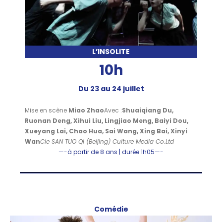
L’INSOLITE
10h
Du 23 au 24 juillet
Mise en scène
Miao Zhao
Avec :
Shuaiqiang Du,
Ruonan Deng, Xihui Liu, Lingjiao Meng, Baiyi Dou,
Xueyang Lai, Chao Hua, Sai Wang, Xing Bai, Xinyi
Wan
Cie SAN TUO QI (Beijing) Culture Media Co.Ltd
—-à partir de 8 ans | durée 1h05—-
Comédie