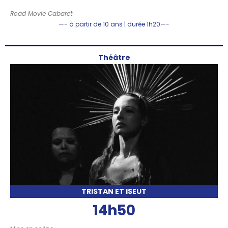
Road Movie Cabaret
—- à partir de 10 ans | durée 1h20—-
Théâtre
TRISTAN ET ISEUT
14h50