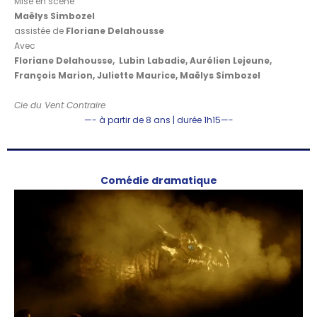
Mise en scène
Maëlys Simbozel
assistée de
Floriane Delahousse
Avec
Floriane Delahousse,
Lubin Labadie,
Aurélien Lejeune,
François Marion,
Juliette Maurice,
Maëlys Simbozel
Cie du Vent Contraire
—- à partir de 8 ans | durée 1h15—-
Comédie dramatique